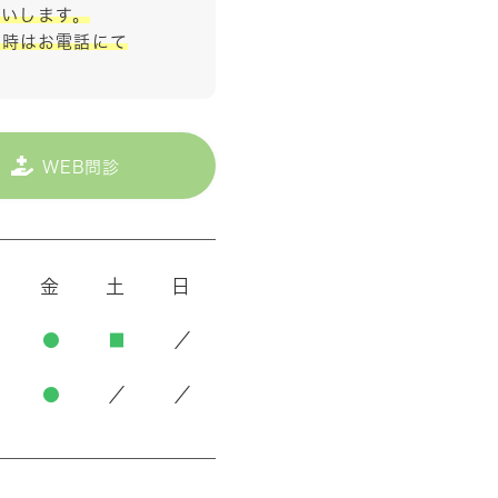
願いします。
い時はお電話にて
WEB問診
金
土
日
●
■
／
●
／
／