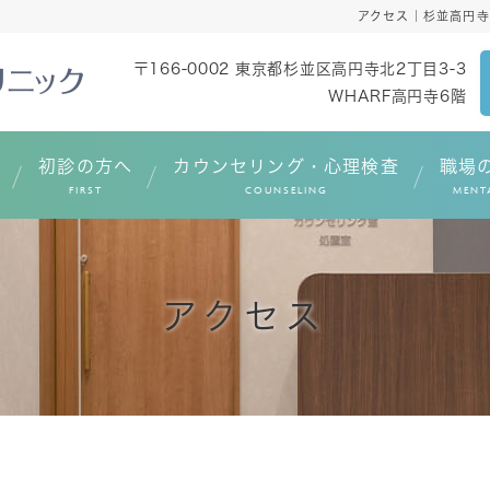
アクセス｜杉並高円
〒166-0002
東京都杉並区高円寺北2丁目3-3
WHARF高円寺6階
初診の方へ
カウンセリング・心理検査
職場
FIRST
COUNSELING
MENT
アクセス