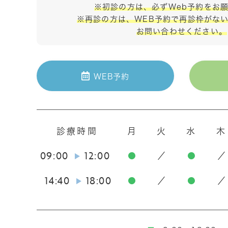
※初診の方は、必ずWeb予約をお
※再診の方は、WEB予約で再診枠がな
お問い合わせください。
WEB予約
診療時間
月
火
水
木
09:00
12:00
●
／
●
／
14:40
18:00
●
／
●
／