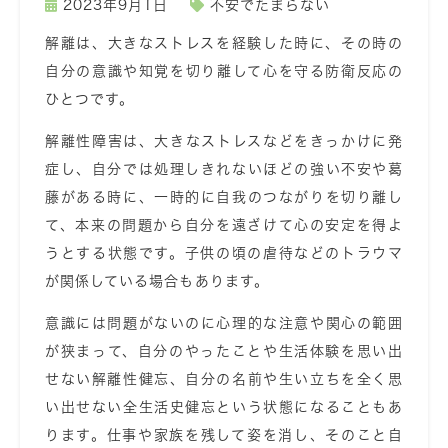
2023年9月1日
不安でたまらない
解離は、大きなストレスを経験した時に、その時の
自分の意識や知覚を切り離して心を守る防衛反応の
ひとつです。
解離性障害は、大きなストレスなどをきっかけに発
症し、自分では処理しきれないほどの強い不安や葛
藤がある時に、一時的に自我のつながりを切り離し
て、本来の問題から自分を遠ざけて心の安定を得よ
うとする状態です。子供の頃の虐待などのトラウマ
が関係している場合もあります。
意識には問題がないのに心理的な注意や関心の範囲
が狭まって、自分のやったことや生活体験を思い出
せない解離性健忘、自分の名前や生い立ちを全く思
い出せない全生活史健忘という状態になることもあ
ります。仕事や家族を残して姿を消し、そのこと自