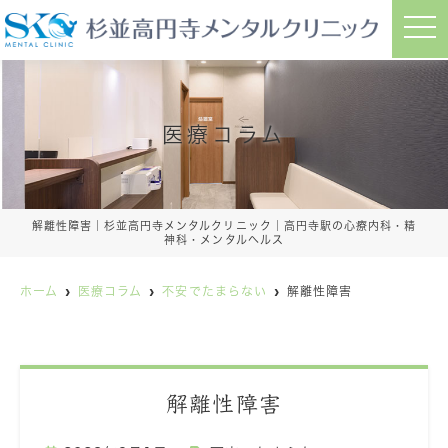
ホーム
クリニック紹介
よくある症状
初診の方
t
HOME
CLINIC INFORMATION
MEDICAL
FIRST
o
g
g
l
e
n
a
医療コラム
v
i
g
a
t
i
解離性障害｜杉並高円寺メンタルクリニック｜高円寺駅の心療内科・精
o
神科・メンタルヘルス
n
ホーム
医療コラム
不安でたまらない
解離性障害
解離性障害