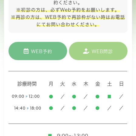
約ください。
※初診の方は、必ずWeb予約をお願いします。
※再診の方は、WEB予約で再診枠がない時はお電話
にて
お問い合わせください。
WEB予約
WEB問診
診療時間
月
火
水
木
金
土
日
09:00
12:00
●
／
●
／
●
■
／
14:40
18:00
●
／
●
／
●
／
／
■
...9:00～13:00