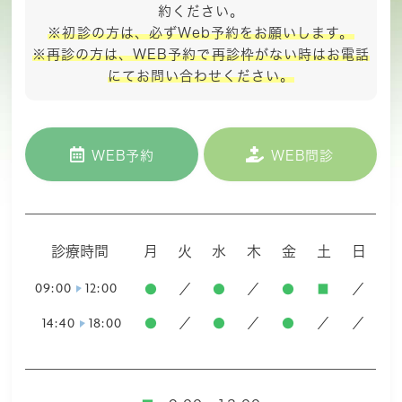
約ください。
※初診の方は、必ずWeb予約をお願いします。
※再診の方は、WEB予約で再診枠がない時はお電話
にて
お問い合わせください。
WEB予約
WEB問診
診療時間
月
火
水
木
金
土
日
09:00
12:00
●
／
●
／
●
■
／
14:40
18:00
●
／
●
／
●
／
／