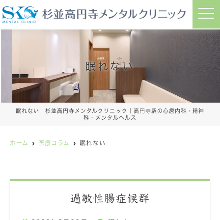
ホーム
クリニック紹介
よくある症状
初診の方
t
HOME
CLINIC INFORMATION
MEDICAL
FIRST
o
g
g
l
e
n
a
眠れない
v
i
g
a
t
i
眠れない｜杉並高円寺メンタルクリニック｜高円寺駅の心療内科・精神
o
科・メンタルヘルス
n
ホーム
医療コラム
眠れない
過敏性腸症候群